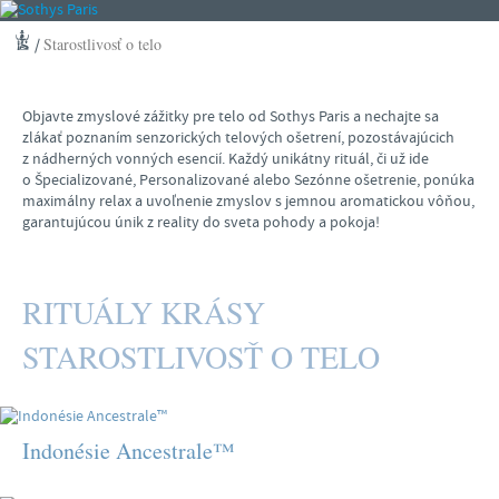
Starostlivosť o telo
/
Objavte zmyslové zážitky pre telo od Sothys Paris a nechajte sa
zlákať poznaním senzorických telových ošetrení, pozostávajúcich
z nádherných vonných esencií. Každý unikátny rituál, či už ide
o Špecializované, Personalizované alebo Sezónne ošetrenie, ponúka
maximálny relax a uvoľnenie zmyslov s jemnou aromatickou vôňou,
garantujúcou únik z reality do sveta pohody a pokoja!
RITUÁLY KRÁSY
STAROSTLIVOSŤ O TELO
Indonésie Ancestrale™