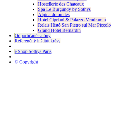
Hostellerie des Chateaux
Spa Le Burgundy by Sothys
Alpina dolomites
Hotel Cipriani & Palazzo Vendramin
Relais Histó San Pietro sul Mar Piccolo
Grand Hotel Bernardin
Odporúčané salóny
Referenčný inštitút krásy
e Shop Sothys Paris
© Copyright