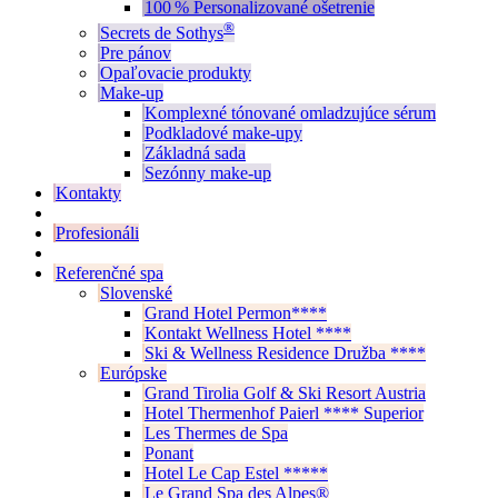
100 % Personalizované ošetrenie
®
Secrets de Sothys
Pre pánov
Opaľovacie produkty
Make-up
Komplexné tónované omladzujúce sérum
Podkladové make-upy
Základná sada
Sezónny make-up
Kontakty
Profesionáli
Referenčné spa
Slovenské
Grand Hotel Permon****
Kontakt Wellness Hotel ****
Ski & Wellness Residence Družba ****
Európske
Grand Tirolia Golf & Ski Resort Austria
Hotel Thermenhof Paierl **** Superior
Les Thermes de Spa
Ponant
Hotel Le Cap Estel *****
Le Grand Spa des Alpes®