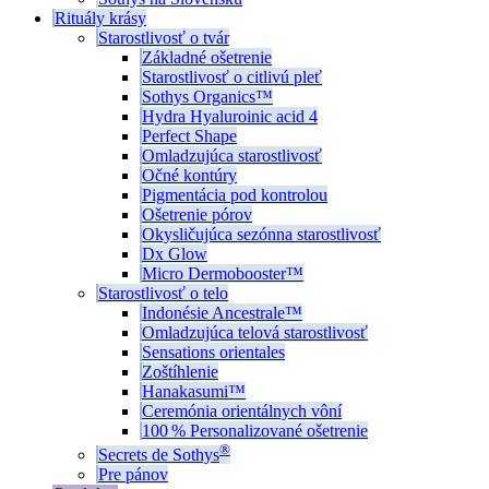
Rituály krásy
Starostlivosť o tvár
Základné ošetrenie
Starostlivosť o citlivú pleť
Sothys Organics™
Hydra Hyaluroinic acid 4
Perfect Shape
Omladzujúca starostlivosť
Očné kontúry
Pigmentácia pod kontrolou
Ošetrenie pórov
Okysličujúca sezónna starostlivosť
Dx Glow
Micro Dermobooster™
Starostlivosť o telo
Indonésie Ancestrale™
Omladzujúca telová starostlivosť
Sensations orientales
Zoštíhlenie
Hanakasumi™
Ceremónia orientálnych vôní
100 % Personalizované ošetrenie
®
Secrets de Sothys
Pre pánov