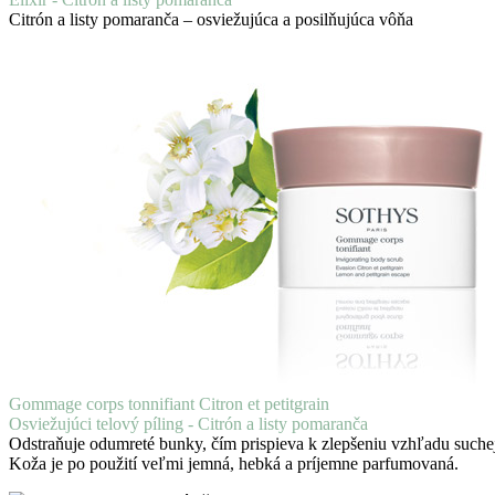
Citrón a listy pomaranča – osviežujúca a posilňujúca vôňa
Gommage corps tonnifiant Citron et petitgrain
Osviežujúci telový píling - Citrón a listy pomaranča
Odstraňuje odumreté bunky, čím prispieva k zlepšeniu vzhľadu suche
Koža je po použití veľmi jemná, hebká a príjemne parfumovaná.