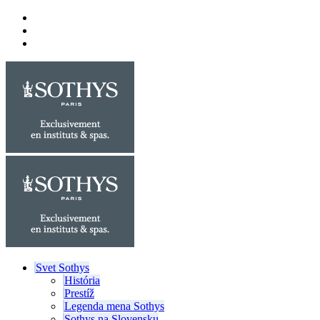
Svet Sothys
História
Prestíž
Legenda mena Sothys
Sothys na Slovensku