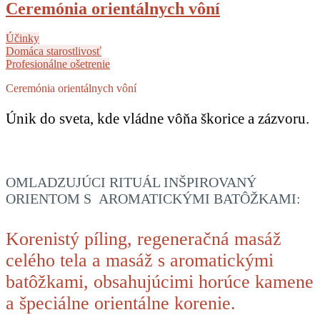
Ceremónia orientálnych vôní
Účinky
Domáca starostlivosť
Profesionálne ošetrenie
Ceremónia orientálnych vôní
Únik do sveta, kde vládne vôňa škorice a zázvoru.
OMLADZUJÚCI RITUÁL INŠPIROVANÝ
ORIENTOM S AROMATICKÝMI BATÔŽKAMI:
Korenistý píling, regeneračná masáž
celého tela a masáž s aromatickými
batôžkami, obsahujúcimi horúce kamene
a špeciálne orientálne korenie.