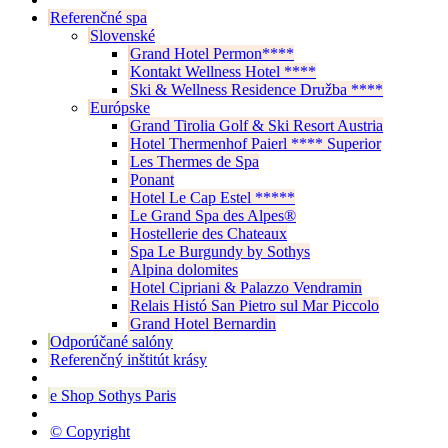
Referenčné spa
Slovenské
Grand Hotel Permon****
Kontakt Wellness Hotel ****
Ski & Wellness Residence Družba ****
Európske
Grand Tirolia Golf & Ski Resort Austria
Hotel Thermenhof Paierl **** Superior
Les Thermes de Spa
Ponant
Hotel Le Cap Estel *****
Le Grand Spa des Alpes®
Hostellerie des Chateaux
Spa Le Burgundy by Sothys
Alpina dolomites
Hotel Cipriani & Palazzo Vendramin
Relais Histó San Pietro sul Mar Piccolo
Grand Hotel Bernardin
Odporúčané salóny
Referenčný inštitút krásy
e Shop Sothys Paris
© Copyright