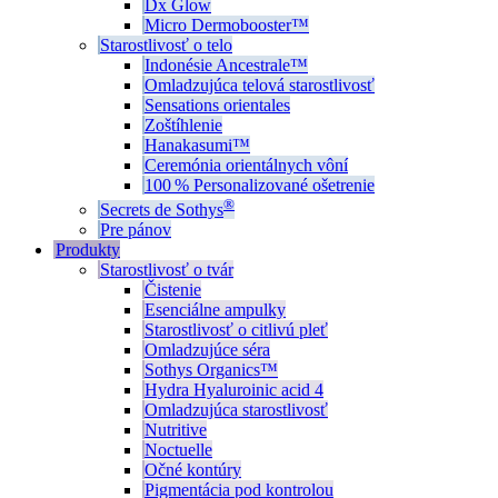
Dx Glow
Micro Dermobooster™
Starostlivosť o telo
Indonésie Ancestrale™
Omladzujúca telová starostlivosť
Sensations orientales
Zoštíhlenie
Hanakasumi™
Ceremónia orientálnych vôní
100 % Personalizované ošetrenie
®
Secrets de Sothys
Pre pánov
Produkty
Starostlivosť o tvár
Čistenie
Esenciálne ampulky
Starostlivosť o citlivú pleť
Omladzujúce séra
Sothys Organics™
Hydra Hyaluroinic acid 4
Omladzujúca starostlivosť
Nutritive
Noctuelle
Očné kontúry
Pigmentácia pod kontrolou