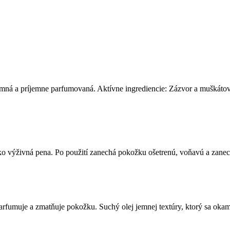
emná a príjemne parfumovaná. Aktívne ingrediencie: Zázvor a muškátov
o výživná pena. Po použití zanechá pokožku ošetrenú, voňavú a zanec
parfumuje a zmatňuje pokožku. Suchý olej jemnej textúry, ktorý sa okam