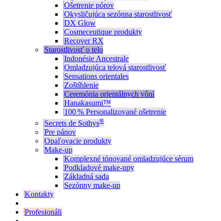
Ošetrenie pórov
Okysličujúca sezónna starostlivosť
DX Glow
Cosmeceutique produkty
Recover RX
Starostlivosť o telo
Indonésie Ancestrale
Omladzujúca telová starostlivosť
Sensations orientales
Zoštíhlenie
Ceremónia orientálnych vôní
Hanakasumi™
100 % Personalizované ošetrenie
®
Secrets de Sothys
Pre pánov
Opaľovacie produkty
Make-up
Komplexné tónované omladzujúce sérum
Podkladové make-upy
Základná sada
Sezónny make-up
Kontakty
Profesionáli