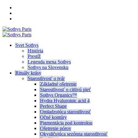
Svet Sothys
História
Prestíž
Legenda mena Sothys
Sothys na Slovensku
Rituály krásy
Starostlivosť o tvár
Základné ošetrenie
Starostlivosť o citlivú pleť
Sothys Organics™
Hydra Hyaluroinic acid 4
Perfect Shape
Omladzujúca starostlivosť
Očné kontúry
Pigmentácia pod kontrolou
Ošetrenie pórov
Okysličujúca sezónna starostlivosť