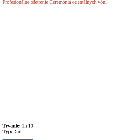
Profesionálne ošetrenie Ceremónia orientálnych vôní
Trvanie:
1h 10
Typ:
♀♂